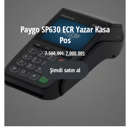
Paygo SP630 ECR Yazar Kasa
Pos
Orijinal
Şu
7.500,00
₺
7.000,00
₺
fiyat:
andaki
7.500,00₺.
fiyat:
Şimdi satın al
7.000,00₺.