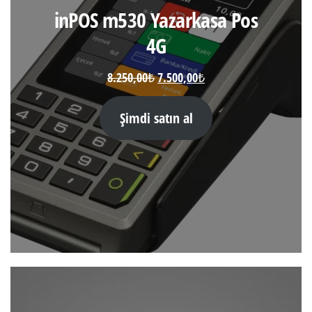
inPOS m530 Yazarkasa Pos
4G
Orijinal
Şu
8.250,00
₺
7.500,00
₺
fiyat:
andaki
8.250,00₺.
fiyat:
Şimdi satın al
7.500,00₺.