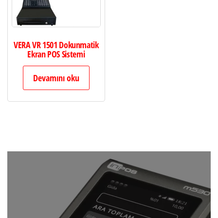
VERA VR 1501 Dokunmatik
Ekran POS Sistemi
Devamını oku