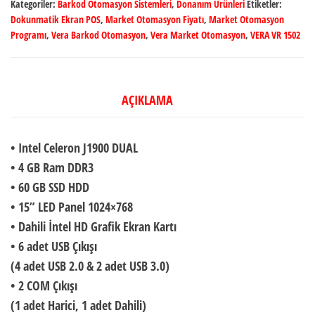
Kategoriler:
Barkod Otomasyon Sistemleri
,
Donanım Ürünleri
Etiketler:
Dokunmatik Ekran POS
,
Market Otomasyon Fiyatı
,
Market Otomasyon
Programı
,
Vera Barkod Otomasyon
,
Vera Market Otomasyon
,
VERA VR 1502
AÇIKLAMA
• Intel Celeron J1900 DUAL
• 4 GB Ram DDR3
• 60 GB SSD HDD
• 15” LED Panel 1024×768
• Dahili İntel HD Grafik Ekran Kartı
• 6 adet USB Çıkışı
(4 adet USB 2.0 & 2 adet USB 3.0)
• 2 COM Çıkışı
(1 adet Harici, 1 adet Dahili)