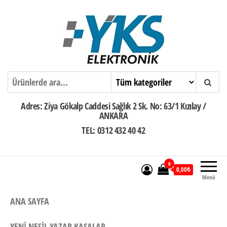
İçeriğe
atla
Ankara Yazar Kasa POS Servisi
Adres: Ziya Gökalp Caddesi Sağlık 2 Sk. No: 63/1 Kızılay /
ANKARA
TEL: 0312 432 40 42
0
0,00₺
Menü
ANA SAYFA
YENI NESIL YAZAR KASALAR