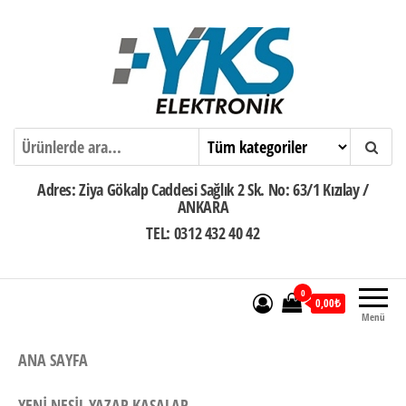
İçeriğe
atla
Ankara Yazar Kasa POS Servisi
Adres: Ziya Gökalp Caddesi Sağlık 2 Sk. No: 63/1 Kızılay /
ANKARA
TEL: 0312 432 40 42
0
0,00₺
Menü
ANA SAYFA
YENI NESIL YAZAR KASALAR