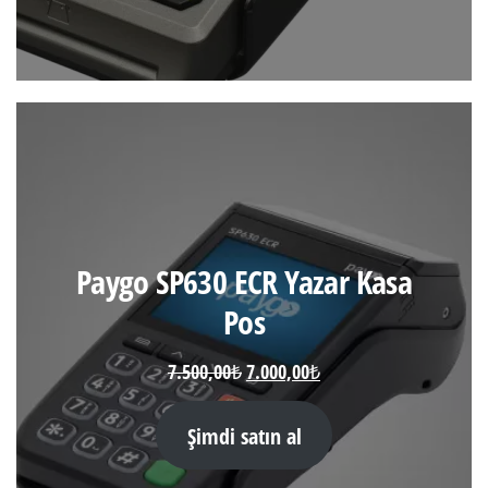
Paygo SP630 ECR Yazar Kasa
Pos
Orijinal
Şu
7.500,00
₺
7.000,00
₺
fiyat:
andaki
7.500,00₺.
fiyat:
Şimdi satın al
7.000,00₺.