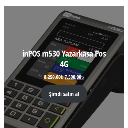
inPOS m530 Yazarkasa Pos
4G
Orijinal
Şu
8.250,00
₺
7.500,00
₺
fiyat:
andaki
8.250,00₺.
fiyat:
Şimdi satın al
7.500,00₺.