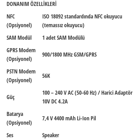
DONANIM ÖZELLİKLERİ
NFC
ISO 18092 standardında NFC okuyucu
(Opsiyonel)
(temassız okuyucu)
SAM Modül
1 adet SAM Modülü
GPRS Modem
900/1800 MHz GSM/GPRS
(Opsiyonel)
PSTN Modem
56K
(Opsiyonel)
100 – 240 V AC (50-60 Hz) / Harici Adaptör
Güç
10V DC 4.2A
Batarya
7,4 V 4400 mAh Li-Ion Pil
(Opsiyonel)
Ses
Speaker