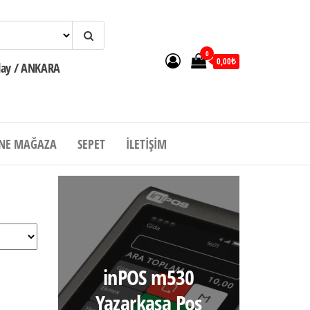
0
0,00₺
zılay / ANKARA
NE MAĞAZA
SEPET
İLETIŞIM
inPOS m530
Yazarkasa Pos