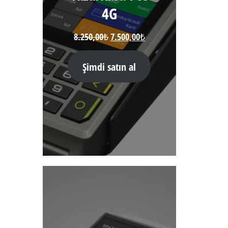
4G
Orijinal
Şu
8.250,00
₺
7.500,00
₺
fiyat:
andaki
8.250,00₺.
fiyat:
Şimdi satın al
7.500,00₺.