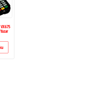
n VX675
 Yazar
ku