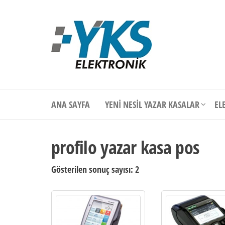
İçeriğe
atla
Ankara
Yazar
Kasa
POS
Servisi
ANA SAYFA
YENI NESIL YAZAR KASALAR
EL
profilo yazar kasa pos
Gösterilen sonuç sayısı: 2