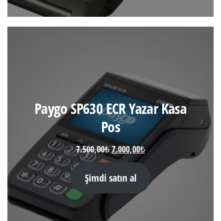
Paygo SP630 ECR Yazar Kasa
Pos
Orijinal
Şu
7.500,00
₺
7.000,00
₺
fiyat:
andaki
7.500,00₺.
fiyat:
Şimdi satın al
7.000,00₺.