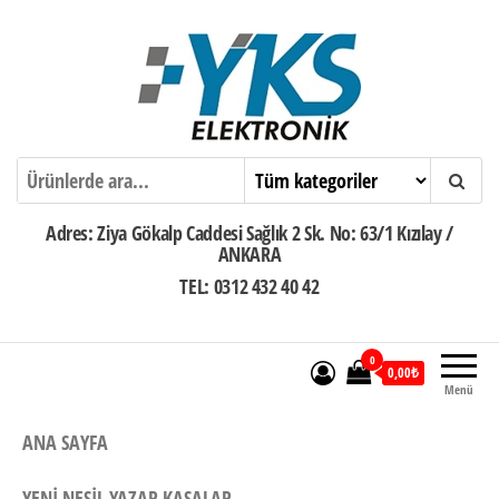
İçeriğe
atla
Ankara Yazar Kasa POS Servisi
Adres: Ziya Gökalp Caddesi Sağlık 2 Sk. No: 63/1 Kızılay /
ANKARA
TEL: 0312 432 40 42
0
0,00₺
Menü
ANA SAYFA
YENI NESIL YAZAR KASALAR